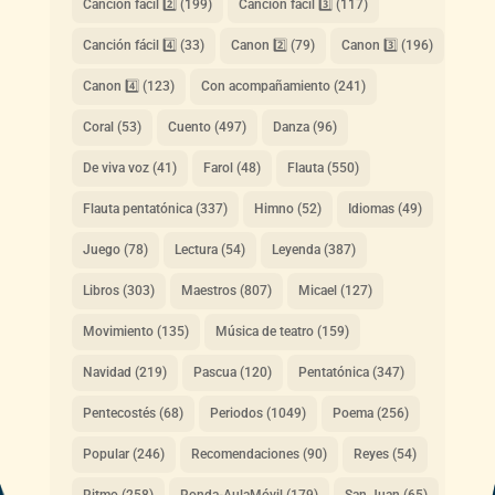
Canción fácil 2️⃣
(199)
Canción fácil 3️⃣
(117)
Canción fácil 4️⃣
(33)
Canon 2️⃣
(79)
Canon 3️⃣
(196)
Canon 4️⃣
(123)
Con acompañamiento
(241)
Coral
(53)
Cuento
(497)
Danza
(96)
De viva voz
(41)
Farol
(48)
Flauta
(550)
Flauta pentatónica
(337)
Himno
(52)
Idiomas
(49)
Juego
(78)
Lectura
(54)
Leyenda
(387)
Libros
(303)
Maestros
(807)
Micael
(127)
Movimiento
(135)
Música de teatro
(159)
Navidad
(219)
Pascua
(120)
Pentatónica
(347)
Pentecostés
(68)
Periodos
(1049)
Poema
(256)
Popular
(246)
Recomendaciones
(90)
Reyes
(54)