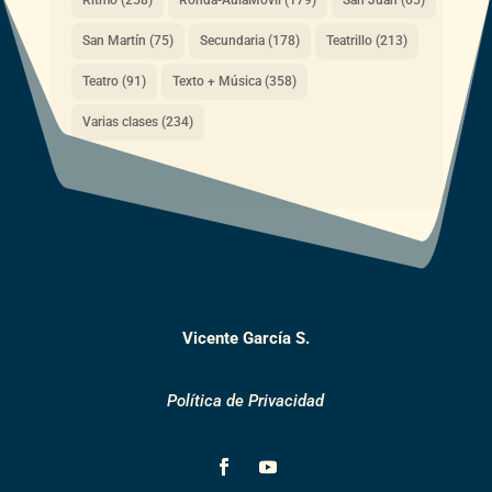
Ritmo
(258)
Ronda-AulaMóvil
(179)
San Juan
(65)
San Martín
(75)
Secundaria
(178)
Teatrillo
(213)
Teatro
(91)
Texto + Música
(358)
Varias clases
(234)
Vicente García S.
Política de Privacidad