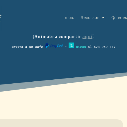
Inicio
Recursos
Quiéne
¡Anímate a compartir
aquí
!
Invita a un café
–
Bizum
al 623 949 117