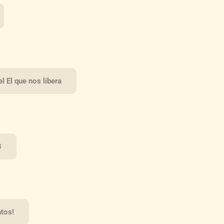
l El que nos libera
3
tos!