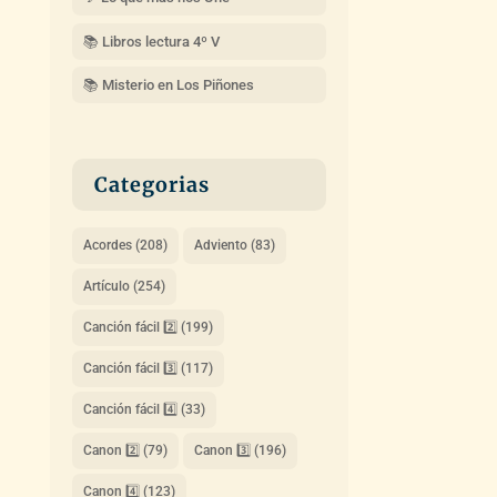
📚 Libros lectura 4º V
📚 Misterio en Los Piñones
Categorias
Acordes
(208)
Adviento
(83)
Artículo
(254)
Canción fácil 2️⃣
(199)
Canción fácil 3️⃣
(117)
Canción fácil 4️⃣
(33)
Canon 2️⃣
(79)
Canon 3️⃣
(196)
Canon 4️⃣
(123)