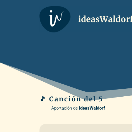
🎵 Canción del 5
Aportación de
IdeasWaldorf