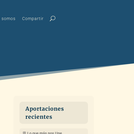
s somos
Compartir
Aportaciones
recientes
💬 Lo que más nos Une