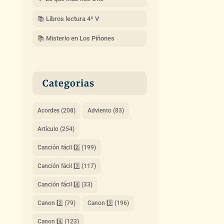
📚 Libros lectura 4º V
📚 Misterio en Los Piñones
Categorias
Acordes
(208)
Adviento
(83)
Artículo
(254)
Canción fácil 2️⃣
(199)
Canción fácil 3️⃣
(117)
Canción fácil 4️⃣
(33)
Canon 2️⃣
(79)
Canon 3️⃣
(196)
Canon 4️⃣
(123)