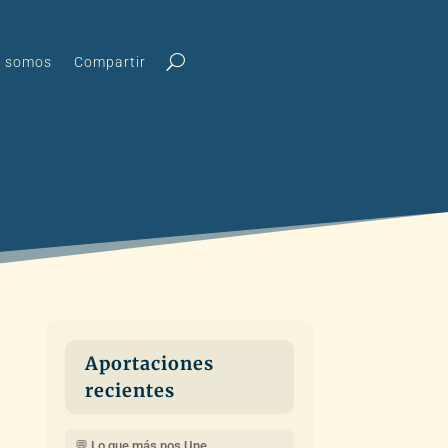
s somos
Compartir
Aportaciones
recientes
💬 Lo que más nos Une