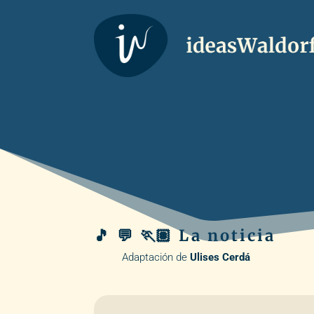
🎵 💬 🏃🏽 La noticia
Adaptación de
Ulises Cerdá