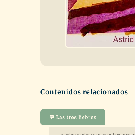
Contenidos relacionados
💬 Las tres liebres
La liebre simboliza el sacrificio más 