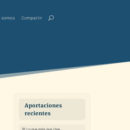
s somos
Compartir
Aportaciones
recientes
💬 Lo que más nos Une