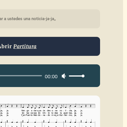
r a ustedes una noticia-ja-ja„
Abrir
Partitura
Reproductor
00:00
Utiliza
de
las
audio
teclas
de
flecha
arriba/abajo
para