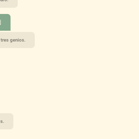
⃣
 tres genios.
s.