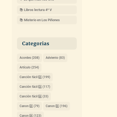
📚 Libros lectura 4º V
📚 Misterio en Los Piñones
Categorias
Acordes
(208)
Adviento
(83)
Artículo
(254)
Canción fácil 2️⃣
(199)
Canción fácil 3️⃣
(117)
Canción fácil 4️⃣
(33)
Canon 2️⃣
(79)
Canon 3️⃣
(196)
Canon 4️⃣
(123)