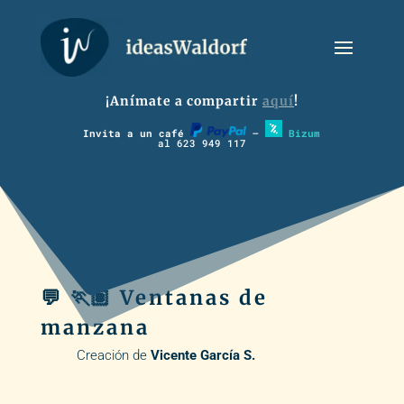
¡Anímate a compartir
aquí
!
Invita a un café
–
Bizum
al 623 949 117
💬 🏃🏽 Ventanas de
manzana
Creación de
Vicente García S.