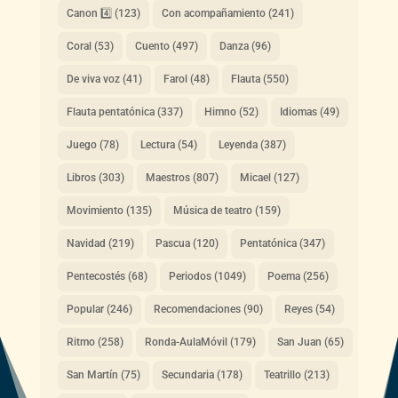
Canon 4️⃣
(123)
Con acompañamiento
(241)
Coral
(53)
Cuento
(497)
Danza
(96)
De viva voz
(41)
Farol
(48)
Flauta
(550)
Flauta pentatónica
(337)
Himno
(52)
Idiomas
(49)
Juego
(78)
Lectura
(54)
Leyenda
(387)
Libros
(303)
Maestros
(807)
Micael
(127)
Movimiento
(135)
Música de teatro
(159)
Navidad
(219)
Pascua
(120)
Pentatónica
(347)
Pentecostés
(68)
Periodos
(1049)
Poema
(256)
Popular
(246)
Recomendaciones
(90)
Reyes
(54)
Ritmo
(258)
Ronda-AulaMóvil
(179)
San Juan
(65)
San Martín
(75)
Secundaria
(178)
Teatrillo
(213)