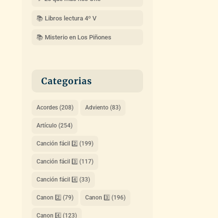
📚 Libros lectura 4º V
📚 Misterio en Los Piñones
Categorias
Acordes
(208)
Adviento
(83)
Artículo
(254)
Canción fácil 2️⃣
(199)
Canción fácil 3️⃣
(117)
Canción fácil 4️⃣
(33)
Canon 2️⃣
(79)
Canon 3️⃣
(196)
Canon 4️⃣
(123)