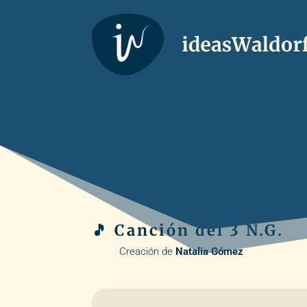
🎵 Canción del 3 N.G.
Creación de
Natalia Gómez