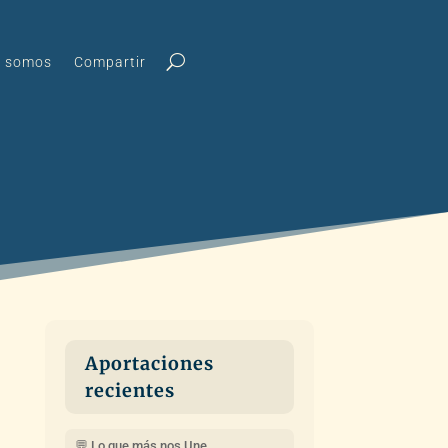
s somos
Compartir
Aportaciones
recientes
💬 Lo que más nos Une