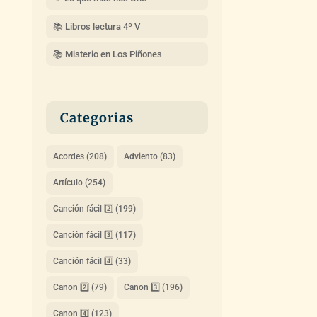
📚 Libros lectura 4º V
📚 Misterio en Los Piñones
Categorias
Acordes
(208)
Adviento
(83)
Artículo
(254)
Canción fácil 2️⃣
(199)
Canción fácil 3️⃣
(117)
Canción fácil 4️⃣
(33)
Canon 2️⃣
(79)
Canon 3️⃣
(196)
Canon 4️⃣
(123)