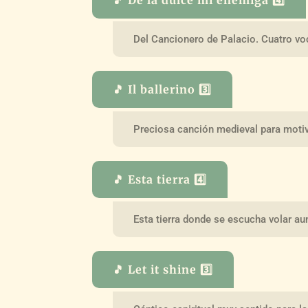
Del Cancionero de Palacio. Cuatro vo
🎵 Il ballerino 3️⃣
Preciosa canción medieval para moti
🎵 Esta tierra 4️⃣
Esta tierra donde se escucha volar au
🎵 Let it shine 3️⃣