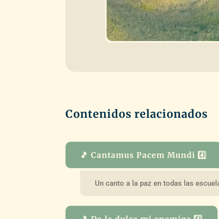
Contenidos relacionados
🎵 Cantamus Pacem Mundi 4️⃣
Un canto a la paz en todas las escue
🎵 De la dulce mi enemiga 4️⃣