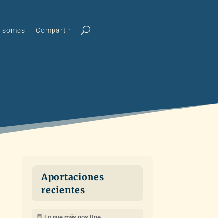
s somos
Compartir
Aportaciones
recientes
💬 Lo que más nos Une