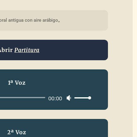
ral antigua con aire arábigo„
Abrir
Partitura
1ª Voz
Reproductor
00:00
Utiliza
de
las
audio
teclas
de
2ª Voz
flecha