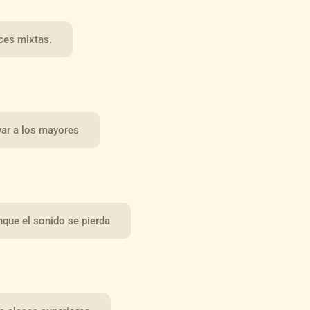
ces mixtas.
var a los mayores
nque el sonido se pierda