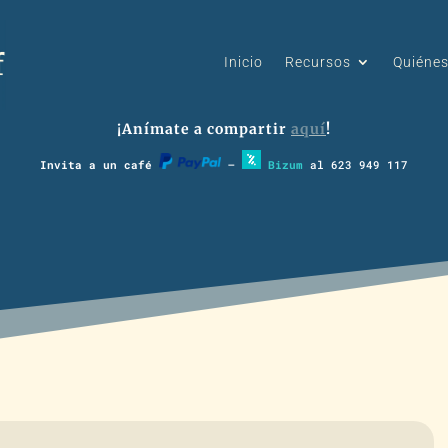
Inicio
Recursos
Quiéne
¡Anímate a compartir
aquí
!
Invita a un café
–
Bizum
al 623 949 117