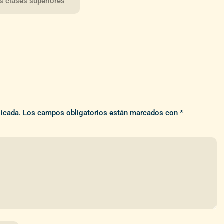
as clases superiores
licada.
Los campos obligatorios están marcados con
*