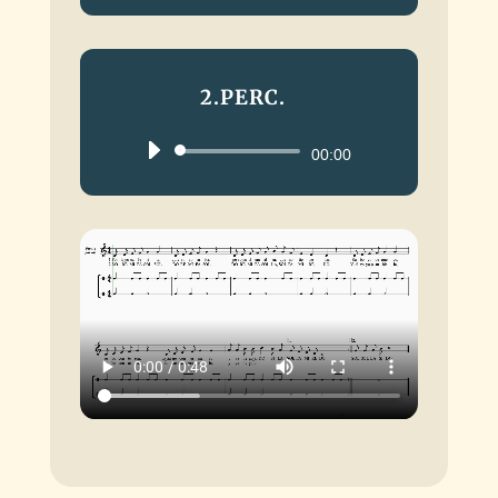
de
audio
2.PERC.
Reproductor
00:00
de
audio