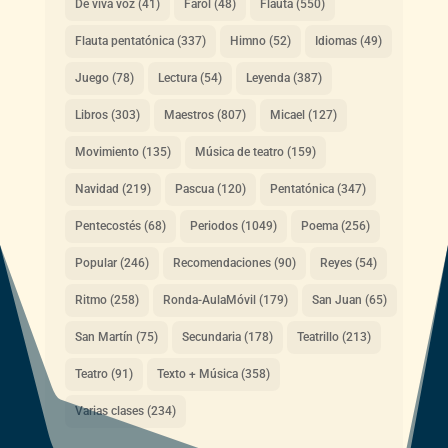
De viva voz
(41)
Farol
(48)
Flauta
(550)
Flauta pentatónica
(337)
Himno
(52)
Idiomas
(49)
Juego
(78)
Lectura
(54)
Leyenda
(387)
Libros
(303)
Maestros
(807)
Micael
(127)
Movimiento
(135)
Música de teatro
(159)
Navidad
(219)
Pascua
(120)
Pentatónica
(347)
Pentecostés
(68)
Periodos
(1049)
Poema
(256)
Popular
(246)
Recomendaciones
(90)
Reyes
(54)
Ritmo
(258)
Ronda-AulaMóvil
(179)
San Juan
(65)
San Martín
(75)
Secundaria
(178)
Teatrillo
(213)
Teatro
(91)
Texto + Música
(358)
Varias clases
(234)