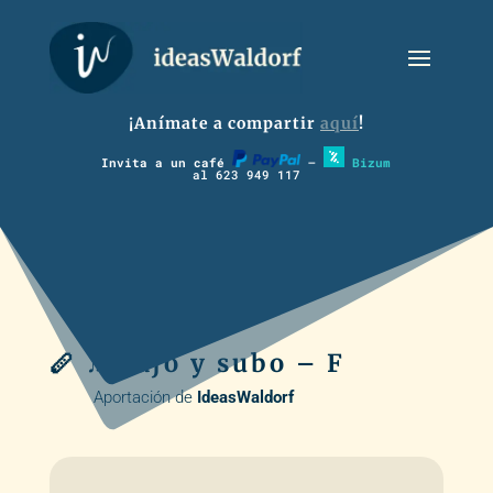
¡Anímate a compartir
aquí
!
Invita a un café
–
Bizum
al 623 949 117
🪈 ♫ Bajo y subo – F
Aportación de
IdeasWaldorf