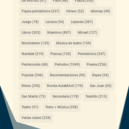
De viva voz
(41)
Farol
(48)
Flauta
(550)
Flauta pentatónica
(337)
Himno
(52)
Idiomas
(49)
Juego
(78)
Lectura
(54)
Leyenda
(387)
Libros
(303)
Maestros
(807)
Micael
(127)
Movimiento
(135)
Música de teatro
(159)
Navidad
(219)
Pascua
(120)
Pentatónica
(347)
Pentecostés
(68)
Periodos
(1049)
Poema
(256)
Popular
(246)
Recomendaciones
(90)
Reyes
(54)
Ritmo
(258)
Ronda-AulaMóvil
(179)
San Juan
(65)
San Martín
(75)
Secundaria
(178)
Teatrillo
(213)
Teatro
(91)
Texto + Música
(358)
Varias clases
(234)