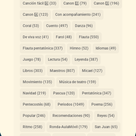
Canción fácil 4️⃣
(33)
Canon 2️⃣
(79)
Canon 3️⃣
(196)
Canon 4️⃣
(123)
Con acompañamiento
(241)
Coral
(53)
Cuento
(497)
Danza
(96)
De viva voz
(41)
Farol
(48)
Flauta
(550)
Flauta pentatónica
(337)
Himno
(52)
Idiomas
(49)
Juego
(78)
Lectura
(54)
Leyenda
(387)
Libros
(303)
Maestros
(807)
Micael
(127)
Movimiento
(135)
Música de teatro
(159)
Navidad
(219)
Pascua
(120)
Pentatónica
(347)
Pentecostés
(68)
Periodos
(1049)
Poema
(256)
Popular
(246)
Recomendaciones
(90)
Reyes
(54)
Ritmo
(258)
Ronda-AulaMóvil
(179)
San Juan
(65)