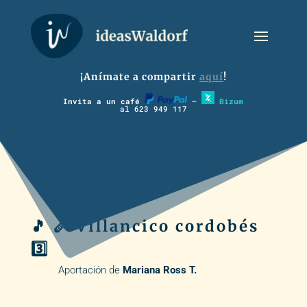
¡Anímate a compartir
aquí
!
Invita a un café
–
Bizum
al 623 949 117
🎵 🪈 Villancico cordobés
3️⃣
Aportación de
Mariana Ross T.