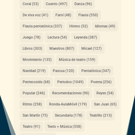
Coral
(53)
Cuento
(497)
Danza
(96)
De viva voz
(41)
Farol
(48)
Flauta
(550)
Flauta pentatónica
(337)
Himno
(52)
Idiomas
(49)
Juego
(78)
Lectura
(54)
Leyenda
(387)
Libros
(303)
Maestros
(807)
Micael
(127)
Movimiento
(135)
Música de teatro
(159)
Navidad
(219)
Pascua
(120)
Pentatónica
(347)
Pentecostés
(68)
Periodos
(1049)
Poema
(256)
Popular
(246)
Recomendaciones
(90)
Reyes
(54)
Ritmo
(258)
Ronda-AulaMóvil
(179)
San Juan
(65)
San Martín
(75)
Secundaria
(178)
Teatrillo
(213)
Teatro
(91)
Texto + Música
(358)