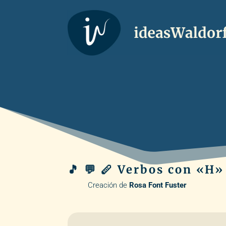
🎵 💬 🪈 Verbos con «H»
Creación de
Rosa Font Fuster