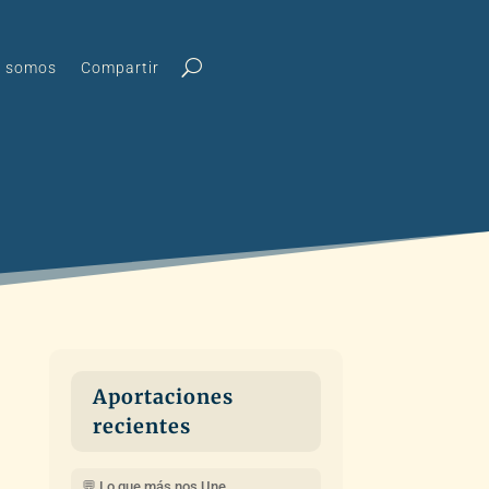
s somos
Compartir
Aportaciones
recientes
💬 Lo que más nos Une