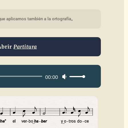
que aplicamos también a la ortografía„
Abrir
Partitura
Reproductor
00:00
Utiliza
de
las
audio
teclas
de
flecha
arriba/abajo
para