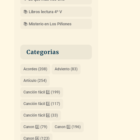
📚 Libros lectura 4º V
📚 Misterio en Los Piñones
Categorias
Acordes
(208)
Adviento
(83)
Artículo
(254)
Canción fácil 2️⃣
(199)
Canción fácil 3️⃣
(117)
Canción fácil 4️⃣
(33)
Canon 2️⃣
(79)
Canon 3️⃣
(196)
Canon 4️⃣
(123)