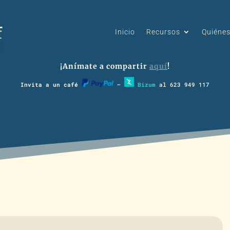
Inicio
Recursos
Quiéne
¡Anímate a compartir
aquí
!
Invita a un café
–
Bizum
al 623 949 117