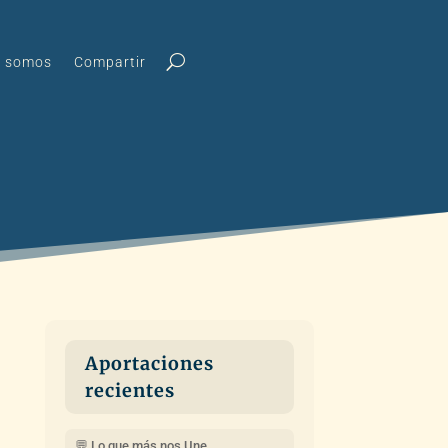
s somos
Compartir
Aportaciones
recientes
💬 Lo que más nos Une