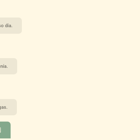
o día.
nía.
gas.
⃣