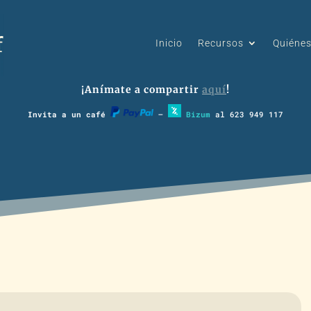
Inicio
Recursos
Quiéne
¡Anímate a compartir
aquí
!
Invita a un café
–
Bizum
al 623 949 117