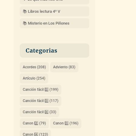
📚 Libros lectura 4º V
📚 Misterio en Los Piñones
Categorias
Acordes
(208)
Adviento
(83)
Artículo
(254)
Canción fácil 2️⃣
(199)
Canción fácil 3️⃣
(117)
Canción fácil 4️⃣
(33)
Canon 2️⃣
(79)
Canon 3️⃣
(196)
Canon 4️⃣
(123)