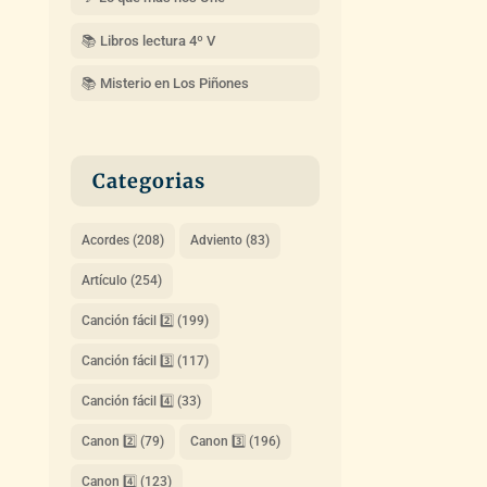
📚 Libros lectura 4º V
📚 Misterio en Los Piñones
Categorias
Acordes
(208)
Adviento
(83)
Artículo
(254)
Canción fácil 2️⃣
(199)
Canción fácil 3️⃣
(117)
Canción fácil 4️⃣
(33)
Canon 2️⃣
(79)
Canon 3️⃣
(196)
Canon 4️⃣
(123)