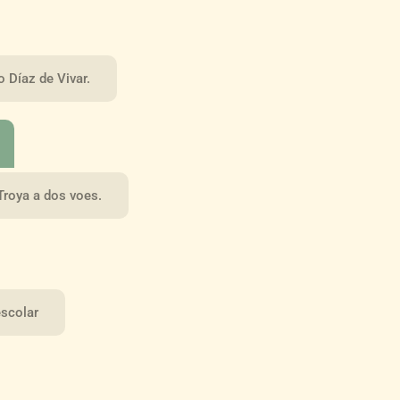
o Díaz de Vivar.
 Troya a dos voes.
escolar