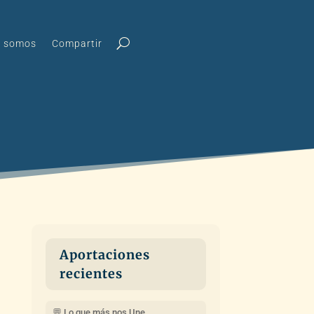
s somos
Compartir
Aportaciones
recientes
💬 Lo que más nos Une