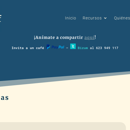
Inicio
Recursos
Quiéne
¡Anímate a compartir
aquí
!
Invita a un café
–
Bizum
al 623 949 117
nas