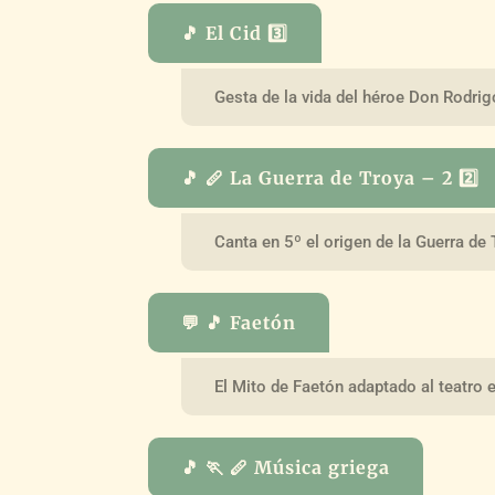
🎵 El Cid 3️⃣
Gesta de la vida del héroe Don Rodrig
🎵 🪈 La Guerra de Troya – 2 2️⃣
Canta en 5º el origen de la Guerra de
💬 🎵 Faetón
El Mito de Faetón adaptado al teatro 
🎵 🏃 🪈 Música griega