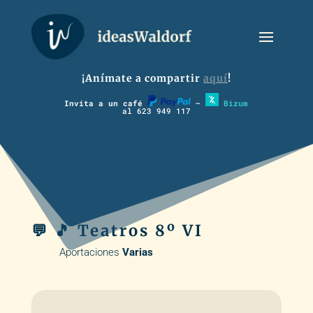
¡Anímate a compartir
aquí
!
Invita a un café
–
Bizum
al 623 949 117
💬 🎵 Teatros 8º VI
Aportaciones
Varias