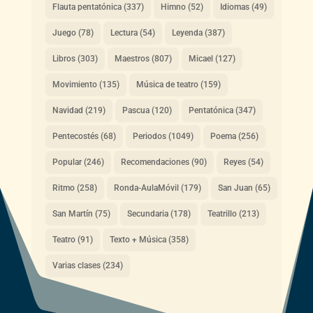
Flauta pentatónica
(337)
Himno
(52)
Idiomas
(49)
Juego
(78)
Lectura
(54)
Leyenda
(387)
Libros
(303)
Maestros
(807)
Micael
(127)
Movimiento
(135)
Música de teatro
(159)
Navidad
(219)
Pascua
(120)
Pentatónica
(347)
Pentecostés
(68)
Periodos
(1049)
Poema
(256)
Popular
(246)
Recomendaciones
(90)
Reyes
(54)
Ritmo
(258)
Ronda-AulaMóvil
(179)
San Juan
(65)
San Martín
(75)
Secundaria
(178)
Teatrillo
(213)
Teatro
(91)
Texto + Música
(358)
Varias clases
(234)