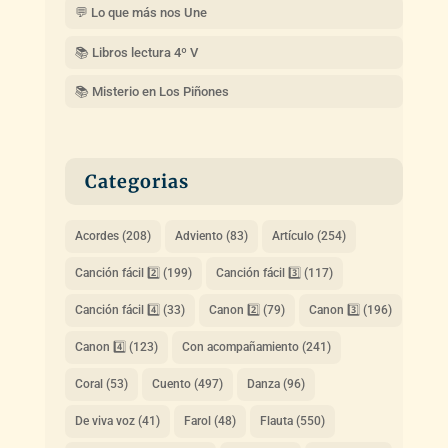
💬 Lo que más nos Une
📚 Libros lectura 4º V
📚 Misterio en Los Piñones
Categorias
Acordes
(208)
Adviento
(83)
Artículo
(254)
Canción fácil 2️⃣
(199)
Canción fácil 3️⃣
(117)
Canción fácil 4️⃣
(33)
Canon 2️⃣
(79)
Canon 3️⃣
(196)
Canon 4️⃣
(123)
Con acompañamiento
(241)
Coral
(53)
Cuento
(497)
Danza
(96)
De viva voz
(41)
Farol
(48)
Flauta
(550)