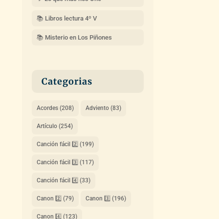
📚 Libros lectura 4º V
📚 Misterio en Los Piñones
Categorias
Acordes
(208)
Adviento
(83)
Artículo
(254)
Canción fácil 2️⃣
(199)
Canción fácil 3️⃣
(117)
Canción fácil 4️⃣
(33)
Canon 2️⃣
(79)
Canon 3️⃣
(196)
Canon 4️⃣
(123)