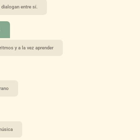
dialogan entre sí.
s
ritmos y a la vez aprender
erano
 música