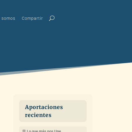
s somos
Compartir
Aportaciones
recientes
💬 Lo que más nos Une