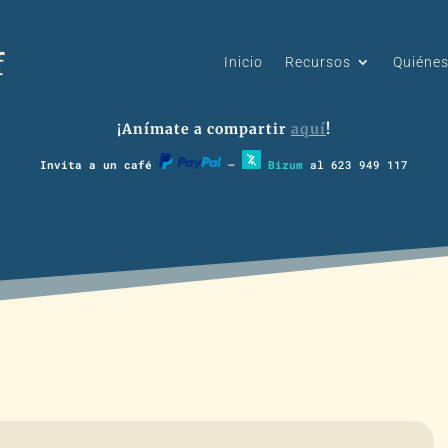
Inicio
Recursos
Quiéne
¡Anímate a compartir
aquí
!
Invita a un café
–
Bizum
al 623 949 117