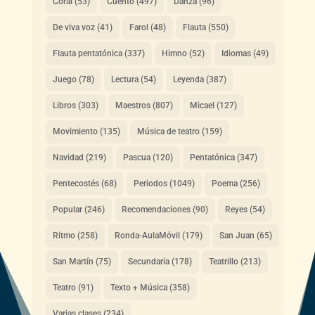
Coral
(53)
Cuento
(497)
Danza
(96)
De viva voz
(41)
Farol
(48)
Flauta
(550)
Flauta pentatónica
(337)
Himno
(52)
Idiomas
(49)
Juego
(78)
Lectura
(54)
Leyenda
(387)
Libros
(303)
Maestros
(807)
Micael
(127)
Movimiento
(135)
Música de teatro
(159)
Navidad
(219)
Pascua
(120)
Pentatónica
(347)
Pentecostés
(68)
Periodos
(1049)
Poema
(256)
Popular
(246)
Recomendaciones
(90)
Reyes
(54)
Ritmo
(258)
Ronda-AulaMóvil
(179)
San Juan
(65)
San Martín
(75)
Secundaria
(178)
Teatrillo
(213)
Teatro
(91)
Texto + Música
(358)
Varias clases
(234)