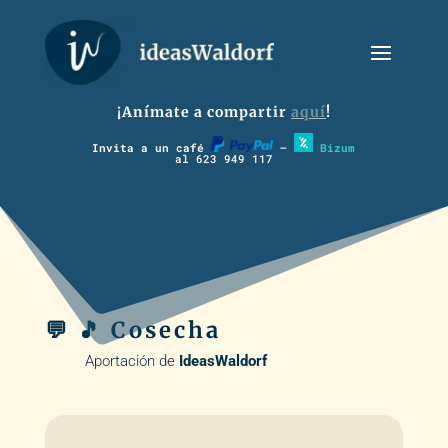
¡Anímate a compartir
aquí
!
Invita a un café
–
Bizum
al 623 949 117
💬 🎵 Cosecha
Aportación de
IdeasWaldorf