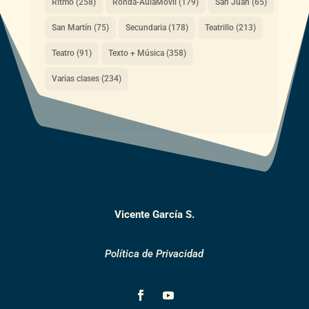
Ritmo
(258)
Ronda-AulaMóvil
(179)
San Juan
(65)
San Martín
(75)
Secundaria
(178)
Teatrillo
(213)
Teatro
(91)
Texto + Música
(358)
Varias clases
(234)
Vicente García S.
Política de Privacidad