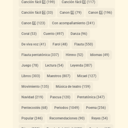
Canción fácil 2️⃣
(199)
Canción fácil 3️⃣
(117)
Canción fácil 4️⃣
(33)
Canon 2️⃣
(79)
Canon 3️⃣
(196)
Canon 4️⃣
(123)
Con acompañamiento
(241)
Coral
(53)
Cuento
(497)
Danza
(96)
De viva voz
(41)
Farol
(48)
Flauta
(550)
Flauta pentatónica
(337)
Himno
(52)
Idiomas
(49)
Juego
(78)
Lectura
(54)
Leyenda
(387)
Libros
(303)
Maestros
(807)
Micael
(127)
Movimiento
(135)
Música de teatro
(159)
Navidad
(219)
Pascua
(120)
Pentatónica
(347)
Pentecostés
(68)
Periodos
(1049)
Poema
(256)
Popular
(246)
Recomendaciones
(90)
Reyes
(54)