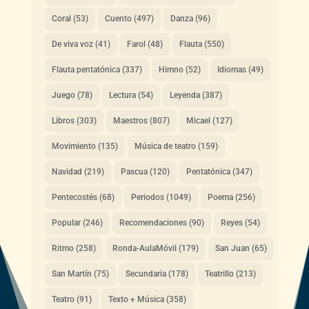
Coral
(53)
Cuento
(497)
Danza
(96)
De viva voz
(41)
Farol
(48)
Flauta
(550)
Flauta pentatónica
(337)
Himno
(52)
Idiomas
(49)
Juego
(78)
Lectura
(54)
Leyenda
(387)
Libros
(303)
Maestros
(807)
Micael
(127)
Movimiento
(135)
Música de teatro
(159)
Navidad
(219)
Pascua
(120)
Pentatónica
(347)
Pentecostés
(68)
Periodos
(1049)
Poema
(256)
Popular
(246)
Recomendaciones
(90)
Reyes
(54)
Ritmo
(258)
Ronda-AulaMóvil
(179)
San Juan
(65)
San Martín
(75)
Secundaria
(178)
Teatrillo
(213)
Teatro
(91)
Texto + Música
(358)