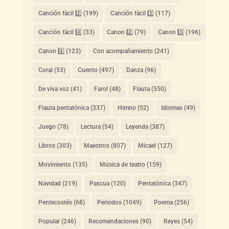
Canción fácil 2️⃣
(199)
Canción fácil 3️⃣
(117)
Canción fácil 4️⃣
(33)
Canon 2️⃣
(79)
Canon 3️⃣
(196)
Canon 4️⃣
(123)
Con acompañamiento
(241)
Coral
(53)
Cuento
(497)
Danza
(96)
De viva voz
(41)
Farol
(48)
Flauta
(550)
Flauta pentatónica
(337)
Himno
(52)
Idiomas
(49)
Juego
(78)
Lectura
(54)
Leyenda
(387)
Libros
(303)
Maestros
(807)
Micael
(127)
Movimiento
(135)
Música de teatro
(159)
Navidad
(219)
Pascua
(120)
Pentatónica
(347)
Pentecostés
(68)
Periodos
(1049)
Poema
(256)
Popular
(246)
Recomendaciones
(90)
Reyes
(54)