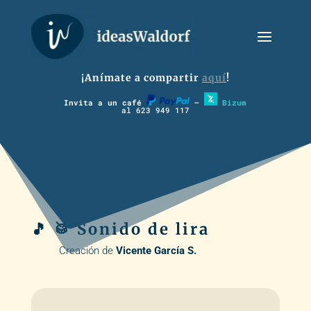
¡Anímate a compartir
aquí
!
Invita a un café
–
Bizum
al 623 949 117
🎵 🥁 Sonido de lira
Creación de
Vicente García S.