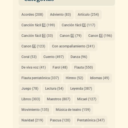
Acordes
(208)
Adviento
(83)
Artículo
(254)
Canción fácil 2️⃣
(199)
Canción fácil 3️⃣
(117)
Canción fácil 4️⃣
(33)
Canon 2️⃣
(79)
Canon 3️⃣
(196)
Canon 4️⃣
(123)
Con acompañamiento
(241)
Coral
(53)
Cuento
(497)
Danza
(96)
De viva voz
(41)
Farol
(48)
Flauta
(550)
Flauta pentatónica
(337)
Himno
(52)
Idiomas
(49)
Juego
(78)
Lectura
(54)
Leyenda
(387)
Libros
(303)
Maestros
(807)
Micael
(127)
Movimiento
(135)
Música de teatro
(159)
Navidad
(219)
Pascua
(120)
Pentatónica
(347)