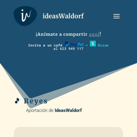
¡Anímate a compartir
aquí
!
Invita a un café
–
Bizum
al 623 949 117
🎵 Reyes
Aportación de
IdeasWaldorf