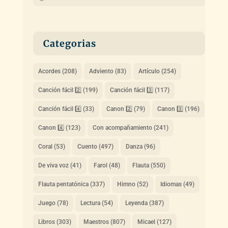
Categorias
Acordes
(208)
Adviento
(83)
Artículo
(254)
Canción fácil 2️⃣
(199)
Canción fácil 3️⃣
(117)
Canción fácil 4️⃣
(33)
Canon 2️⃣
(79)
Canon 3️⃣
(196)
Canon 4️⃣
(123)
Con acompañamiento
(241)
Coral
(53)
Cuento
(497)
Danza
(96)
De viva voz
(41)
Farol
(48)
Flauta
(550)
Flauta pentatónica
(337)
Himno
(52)
Idiomas
(49)
Juego
(78)
Lectura
(54)
Leyenda
(387)
Libros
(303)
Maestros
(807)
Micael
(127)