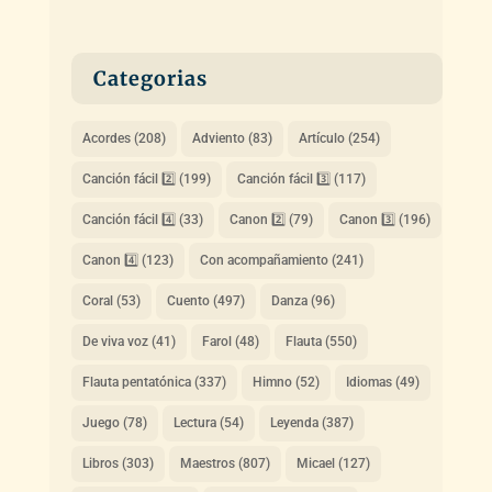
Categorias
Acordes
(208)
Adviento
(83)
Artículo
(254)
Canción fácil 2️⃣
(199)
Canción fácil 3️⃣
(117)
Canción fácil 4️⃣
(33)
Canon 2️⃣
(79)
Canon 3️⃣
(196)
Canon 4️⃣
(123)
Con acompañamiento
(241)
Coral
(53)
Cuento
(497)
Danza
(96)
De viva voz
(41)
Farol
(48)
Flauta
(550)
Flauta pentatónica
(337)
Himno
(52)
Idiomas
(49)
Juego
(78)
Lectura
(54)
Leyenda
(387)
Libros
(303)
Maestros
(807)
Micael
(127)