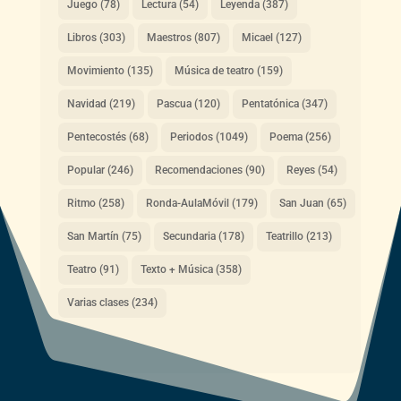
Juego
(78)
Lectura
(54)
Leyenda
(387)
Libros
(303)
Maestros
(807)
Micael
(127)
Movimiento
(135)
Música de teatro
(159)
Navidad
(219)
Pascua
(120)
Pentatónica
(347)
Pentecostés
(68)
Periodos
(1049)
Poema
(256)
Popular
(246)
Recomendaciones
(90)
Reyes
(54)
Ritmo
(258)
Ronda-AulaMóvil
(179)
San Juan
(65)
San Martín
(75)
Secundaria
(178)
Teatrillo
(213)
Teatro
(91)
Texto + Música
(358)
Varias clases
(234)