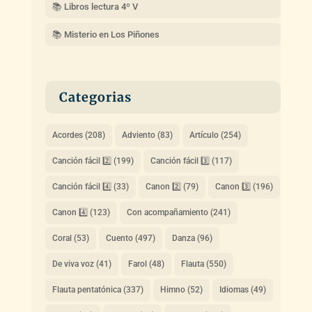
📚 Libros lectura 4º V
📚 Misterio en Los Piñones
Categorias
Acordes
(208)
Adviento
(83)
Artículo
(254)
Canción fácil 2️⃣
(199)
Canción fácil 3️⃣
(117)
Canción fácil 4️⃣
(33)
Canon 2️⃣
(79)
Canon 3️⃣
(196)
Canon 4️⃣
(123)
Con acompañamiento
(241)
Coral
(53)
Cuento
(497)
Danza
(96)
De viva voz
(41)
Farol
(48)
Flauta
(550)
Flauta pentatónica
(337)
Himno
(52)
Idiomas
(49)