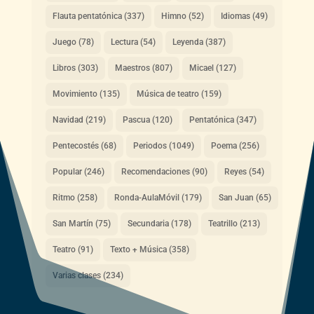
Flauta pentatónica
(337)
Himno
(52)
Idiomas
(49)
Juego
(78)
Lectura
(54)
Leyenda
(387)
Libros
(303)
Maestros
(807)
Micael
(127)
Movimiento
(135)
Música de teatro
(159)
Navidad
(219)
Pascua
(120)
Pentatónica
(347)
Pentecostés
(68)
Periodos
(1049)
Poema
(256)
Popular
(246)
Recomendaciones
(90)
Reyes
(54)
Ritmo
(258)
Ronda-AulaMóvil
(179)
San Juan
(65)
San Martín
(75)
Secundaria
(178)
Teatrillo
(213)
Teatro
(91)
Texto + Música
(358)
Varias clases
(234)