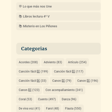
💬 Lo que más nos Une
📚 Libros lectura 4º V
📚 Misterio en Los Piñones
Categorias
Acordes
(208)
Adviento
(83)
Artículo
(254)
Canción fácil 2️⃣
(199)
Canción fácil 3️⃣
(117)
Canción fácil 4️⃣
(33)
Canon 2️⃣
(79)
Canon 3️⃣
(196)
Canon 4️⃣
(123)
Con acompañamiento
(241)
Coral
(53)
Cuento
(497)
Danza
(96)
De viva voz
(41)
Farol
(48)
Flauta
(550)