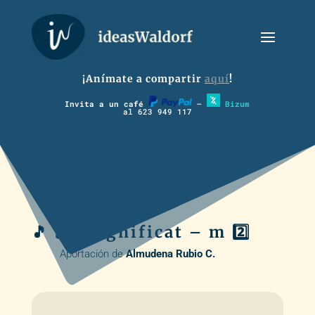
¡Anímate a compartir
aquí
!
Invita a un café
–
Bizum
al 623 949 117
🎵 🪈 Magnificat – m 2️⃣
Aportación de
Almudena Rubio C.