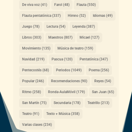
De viva voz
(41)
Farol
(48)
Flauta
(550)
Flauta pentatónica
(337)
Himno
(52)
Idiomas
(49)
Juego
(78)
Lectura
(54)
Leyenda
(387)
Libros
(303)
Maestros
(807)
Micael
(127)
Movimiento
(135)
Música de teatro
(159)
Navidad
(219)
Pascua
(120)
Pentatónica
(347)
Pentecostés
(68)
Periodos
(1049)
Poema
(256)
Popular
(246)
Recomendaciones
(90)
Reyes
(54)
Ritmo
(258)
Ronda-AulaMóvil
(179)
San Juan
(65)
San Martín
(75)
Secundaria
(178)
Teatrillo
(213)
Teatro
(91)
Texto + Música
(358)
Varias clases
(234)