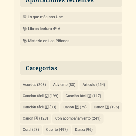
Aportaciones recientes
💬 Lo que más nos Une
📚 Libros lectura 4º V
📚 Misterio en Los Piñones
Categorias
Acordes
(208)
Adviento
(83)
Artículo
(254)
Canción fácil 2️⃣
(199)
Canción fácil 3️⃣
(117)
Canción fácil 4️⃣
(33)
Canon 2️⃣
(79)
Canon 3️⃣
(196)
Canon 4️⃣
(123)
Con acompañamiento
(241)
Coral
(53)
Cuento
(497)
Danza
(96)