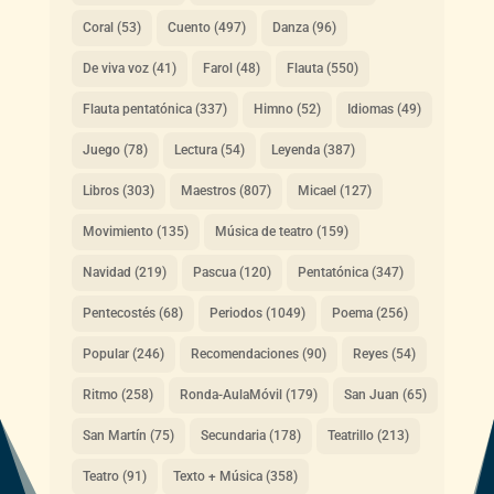
Coral
(53)
Cuento
(497)
Danza
(96)
De viva voz
(41)
Farol
(48)
Flauta
(550)
Flauta pentatónica
(337)
Himno
(52)
Idiomas
(49)
Juego
(78)
Lectura
(54)
Leyenda
(387)
Libros
(303)
Maestros
(807)
Micael
(127)
Movimiento
(135)
Música de teatro
(159)
Navidad
(219)
Pascua
(120)
Pentatónica
(347)
Pentecostés
(68)
Periodos
(1049)
Poema
(256)
Popular
(246)
Recomendaciones
(90)
Reyes
(54)
Ritmo
(258)
Ronda-AulaMóvil
(179)
San Juan
(65)
San Martín
(75)
Secundaria
(178)
Teatrillo
(213)
Teatro
(91)
Texto + Música
(358)