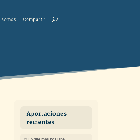
s somos
Compartir
Aportaciones
recientes
💬 Lo que más nos Une