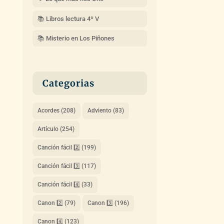
📚 Libros lectura 4º V
📚 Misterio en Los Piñones
Categorias
Acordes
(208)
Adviento
(83)
Artículo
(254)
Canción fácil 2️⃣
(199)
Canción fácil 3️⃣
(117)
Canción fácil 4️⃣
(33)
Canon 2️⃣
(79)
Canon 3️⃣
(196)
Canon 4️⃣
(123)