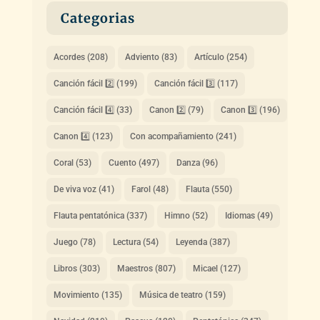
Categorias
Acordes
(208)
Adviento
(83)
Artículo
(254)
Canción fácil 2️⃣
(199)
Canción fácil 3️⃣
(117)
Canción fácil 4️⃣
(33)
Canon 2️⃣
(79)
Canon 3️⃣
(196)
Canon 4️⃣
(123)
Con acompañamiento
(241)
Coral
(53)
Cuento
(497)
Danza
(96)
De viva voz
(41)
Farol
(48)
Flauta
(550)
Flauta pentatónica
(337)
Himno
(52)
Idiomas
(49)
Juego
(78)
Lectura
(54)
Leyenda
(387)
Libros
(303)
Maestros
(807)
Micael
(127)
Movimiento
(135)
Música de teatro
(159)