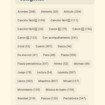
Acordes
(208)
Adviento
(83)
Artículo
(254)
Canción fácil 2️⃣
(199)
Canción fácil 3️⃣
(117)
Canción fácil 4️⃣
(33)
Canon 2️⃣
(79)
Canon 3️⃣
(196)
Canon 4️⃣
(123)
Con acompañamiento
(241)
Coral
(53)
Cuento
(497)
Danza
(96)
De viva voz
(41)
Farol
(48)
Flauta
(550)
Flauta pentatónica
(337)
Himno
(52)
Idiomas
(49)
Juego
(78)
Lectura
(54)
Leyenda
(387)
Libros
(303)
Maestros
(807)
Micael
(127)
Movimiento
(135)
Música de teatro
(159)
Navidad
(219)
Pascua
(120)
Pentatónica
(347)