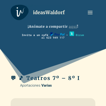
¡Anímate a compartir
aquí
!
Invita a un café
–
Bizum
al 623 949 117
💬 🎵 Teatros 7º – 8º I
Aportaciones
Varias