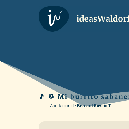
🎵 🥁 Mi burrito sabane
Aportación de
Bernard Ruviño T.