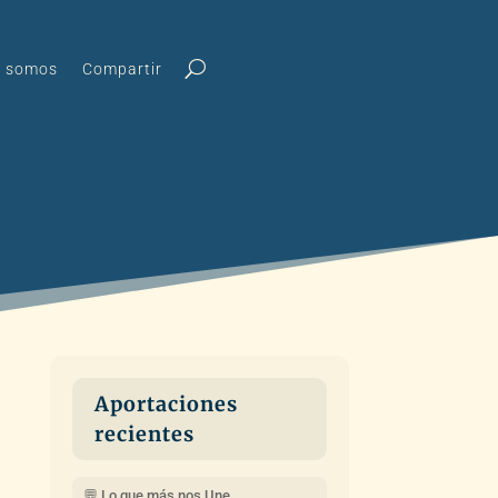
s somos
Compartir
Aportaciones
recientes
💬 Lo que más nos Une