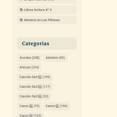
📚 Libros lectura 4º V
📚 Misterio en Los Piñones
Categorias
Acordes
(208)
Adviento
(83)
Artículo
(254)
Canción fácil 2️⃣
(199)
Canción fácil 3️⃣
(117)
Canción fácil 4️⃣
(33)
Canon 2️⃣
(79)
Canon 3️⃣
(196)
Canon 4️⃣
(123)