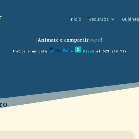
Inicio
Recursos
Quiéne
¡Anímate a compartir
aquí
!
Invita a un café
–
Bizum
al 623 949 117
ro