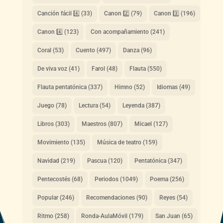
Canción fácil 4️⃣
(33)
Canon 2️⃣
(79)
Canon 3️⃣
(196)
Canon 4️⃣
(123)
Con acompañamiento
(241)
Coral
(53)
Cuento
(497)
Danza
(96)
De viva voz
(41)
Farol
(48)
Flauta
(550)
Flauta pentatónica
(337)
Himno
(52)
Idiomas
(49)
Juego
(78)
Lectura
(54)
Leyenda
(387)
Libros
(303)
Maestros
(807)
Micael
(127)
Movimiento
(135)
Música de teatro
(159)
Navidad
(219)
Pascua
(120)
Pentatónica
(347)
Pentecostés
(68)
Periodos
(1049)
Poema
(256)
Popular
(246)
Recomendaciones
(90)
Reyes
(54)
Ritmo
(258)
Ronda-AulaMóvil
(179)
San Juan
(65)