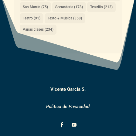
San Martín
(75)
Secundaria
(178)
Teatrillo
(213)
Teatro
(91)
Texto + Música
(358)
Varias clases
(234)
Vicente García S.
Política de Privacidad