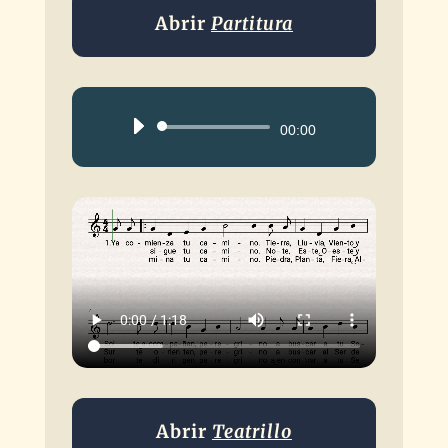
Abrir
Partitura
Reproductor
00:00
de
audio
Abrir
Teatrillo