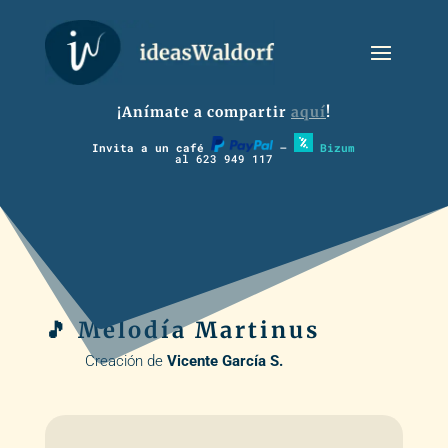
¡Anímate a compartir
aquí
!
Invita a un café
–
Bizum
al 623 949 117
🎵 Melodía Martinus
Creación de
Vicente García S.