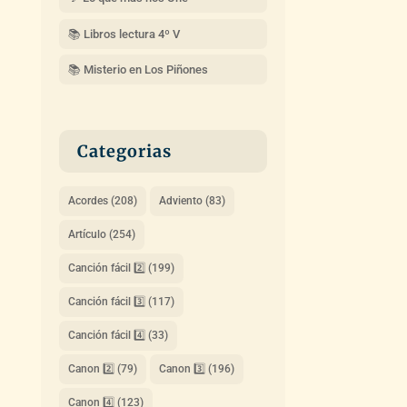
📚 Libros lectura 4º V
📚 Misterio en Los Piñones
Categorias
Acordes
(208)
Adviento
(83)
Artículo
(254)
Canción fácil 2️⃣
(199)
Canción fácil 3️⃣
(117)
Canción fácil 4️⃣
(33)
Canon 2️⃣
(79)
Canon 3️⃣
(196)
Canon 4️⃣
(123)