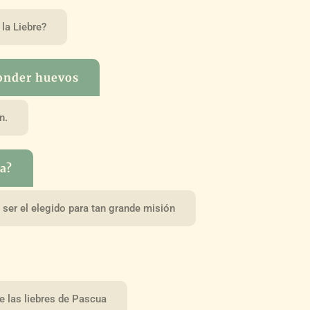
la Liebre?
conder huevos
n.
ua?
ser el elegido para tan grande misión
de las liebres de Pascua