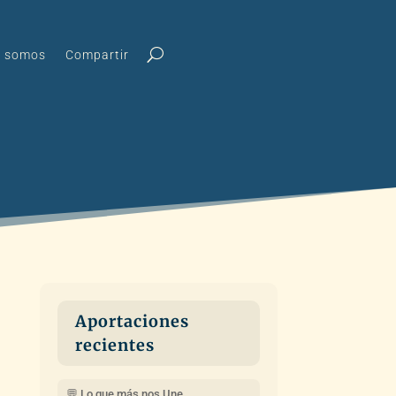
s somos
Compartir
Aportaciones
recientes
💬 Lo que más nos Une