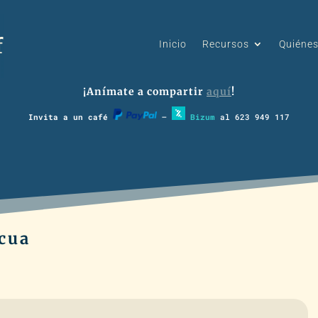
Inicio
Recursos
Quiéne
¡Anímate a compartir
aquí
!
Invita a un café
–
Bizum
al 623 949 117
scua