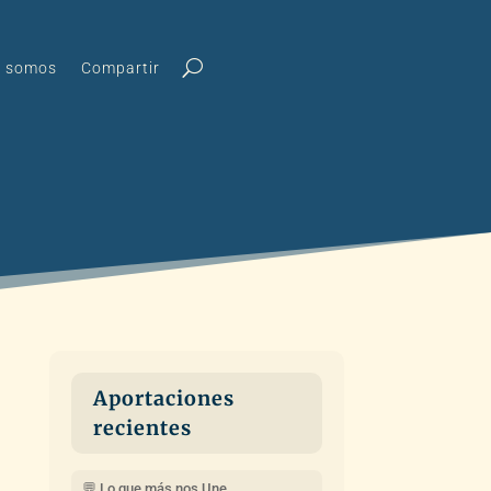
s somos
Compartir
Aportaciones
recientes
💬 Lo que más nos Une