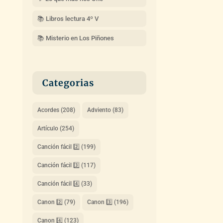
📚 Libros lectura 4º V
📚 Misterio en Los Piñones
Categorias
Acordes
(208)
Adviento
(83)
Artículo
(254)
Canción fácil 2️⃣
(199)
Canción fácil 3️⃣
(117)
Canción fácil 4️⃣
(33)
Canon 2️⃣
(79)
Canon 3️⃣
(196)
Canon 4️⃣
(123)