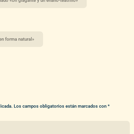
ulado «Un giagante y un enano-teatrillo»
 en forma natural»
licada.
Los campos obligatorios están marcados con
*