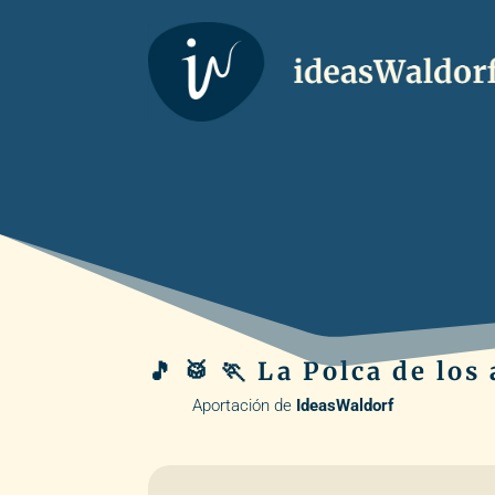
🎵 🥁 🏃 La Polca de lo
Aportación de
IdeasWaldorf