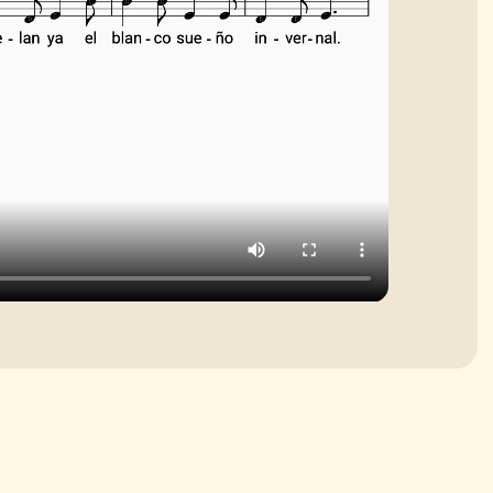
disminuir
el
volumen.