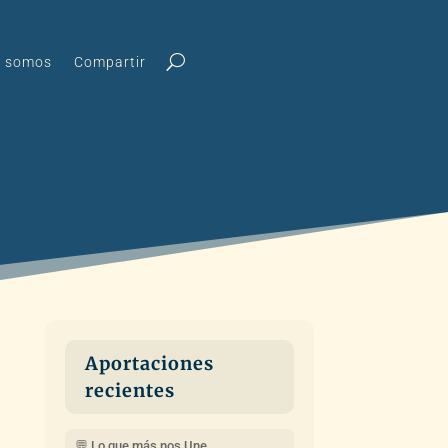
s somos
Compartir
Aportaciones
recientes
💬 Lo que más nos Une