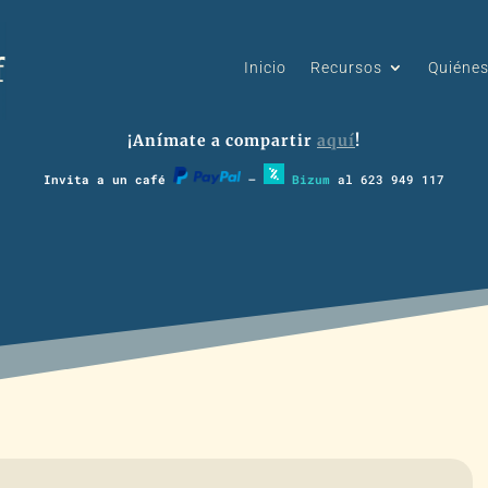
Inicio
Recursos
Quiéne
¡Anímate a compartir
aquí
!
Invita a un café
–
Bizum
al 623 949 117