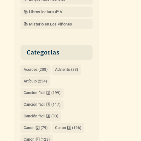
📚 Libros lectura 4º V
📚 Misterio en Los Piñones
Categorias
Acordes
(208)
Adviento
(83)
Artículo
(254)
Canción fácil 2️⃣
(199)
Canción fácil 3️⃣
(117)
Canción fácil 4️⃣
(33)
Canon 2️⃣
(79)
Canon 3️⃣
(196)
Canon 4️⃣
(123)