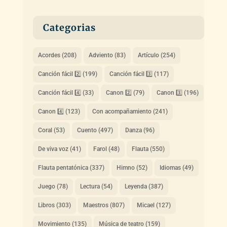
Categorias
Acordes
(208)
Adviento
(83)
Artículo
(254)
Canción fácil 2️⃣
(199)
Canción fácil 3️⃣
(117)
Canción fácil 4️⃣
(33)
Canon 2️⃣
(79)
Canon 3️⃣
(196)
Canon 4️⃣
(123)
Con acompañamiento
(241)
Coral
(53)
Cuento
(497)
Danza
(96)
De viva voz
(41)
Farol
(48)
Flauta
(550)
Flauta pentatónica
(337)
Himno
(52)
Idiomas
(49)
Juego
(78)
Lectura
(54)
Leyenda
(387)
Libros
(303)
Maestros
(807)
Micael
(127)
Movimiento
(135)
Música de teatro
(159)