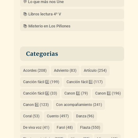
💬 Lo que más nos Une
📚 Libros lectura 4º V
📚 Misterio en Los Piñones
Categorias
Acordes
(208)
Adviento
(83)
Artículo
(254)
Canción fácil 2️⃣
(199)
Canción fácil 3️⃣
(117)
Canción fácil 4️⃣
(33)
Canon 2️⃣
(79)
Canon 3️⃣
(196)
Canon 4️⃣
(123)
Con acompañamiento
(241)
Coral
(53)
Cuento
(497)
Danza
(96)
De viva voz
(41)
Farol
(48)
Flauta
(550)