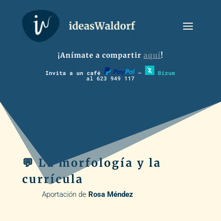
¡Anímate a compartir
aquí
!
Invita a un café
–
Bizum
al 623 949 117
💬 La morfología y la
currícula
Aportación de
Rosa Méndez