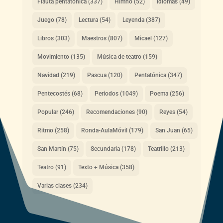
Flauta pentatónica
(337)
Himno
(52)
Idiomas
(49)
Juego
(78)
Lectura
(54)
Leyenda
(387)
Libros
(303)
Maestros
(807)
Micael
(127)
Movimiento
(135)
Música de teatro
(159)
Navidad
(219)
Pascua
(120)
Pentatónica
(347)
Pentecostés
(68)
Periodos
(1049)
Poema
(256)
Popular
(246)
Recomendaciones
(90)
Reyes
(54)
Ritmo
(258)
Ronda-AulaMóvil
(179)
San Juan
(65)
San Martín
(75)
Secundaria
(178)
Teatrillo
(213)
Teatro
(91)
Texto + Música
(358)
Varias clases
(234)