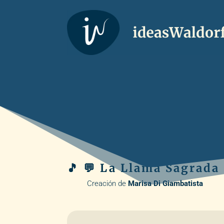
🎵 💬 La Llama Sagrada
Creación de
Marisa Di Giambatista