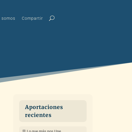
s somos
Compartir
Aportaciones
recientes
💬 Lo que más nos Une