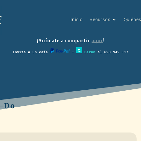
Inicio
Recursos
Quiéne
¡Anímate a compartir
aquí
!
Invita a un café
–
Bizum
al 623 949 117
 -Do