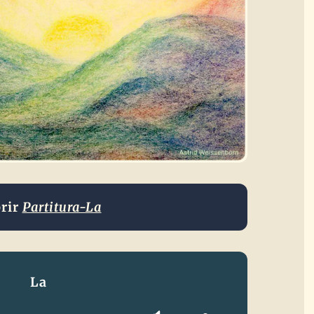
rir
Partitura-La
La