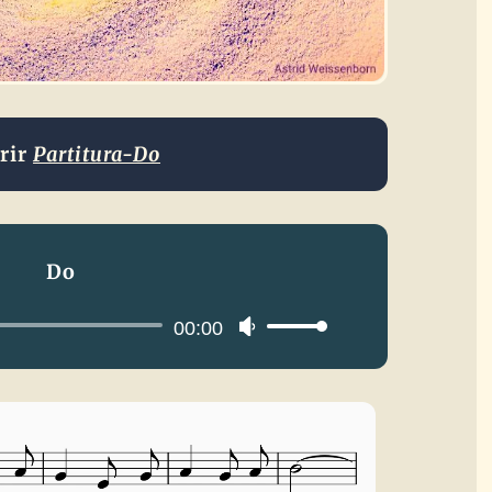
rir
Partitura-Do
Do
Reproductor
00:00
Utiliza
de
las
audio
teclas
de
flecha
arriba/abajo