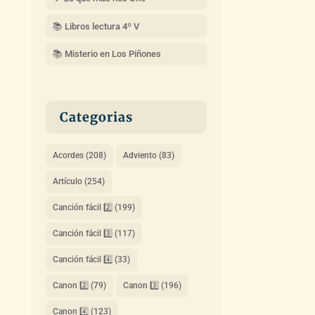
📚 Libros lectura 4º V
📚 Misterio en Los Piñones
Categorias
Acordes
(208)
Adviento
(83)
Artículo
(254)
Canción fácil 2️⃣
(199)
Canción fácil 3️⃣
(117)
Canción fácil 4️⃣
(33)
Canon 2️⃣
(79)
Canon 3️⃣
(196)
Canon 4️⃣
(123)