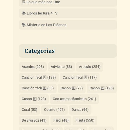
💬 Lo que más nos Une
📚 Libros lectura 4º V
📚 Misterio en Los Piñones
Categorias
Acordes
(208)
Adviento
(83)
Artículo
(254)
Canción fácil 2️⃣
(199)
Canción fácil 3️⃣
(117)
Canción fácil 4️⃣
(33)
Canon 2️⃣
(79)
Canon 3️⃣
(196)
Canon 4️⃣
(123)
Con acompañamiento
(241)
Coral
(53)
Cuento
(497)
Danza
(96)
De viva voz
(41)
Farol
(48)
Flauta
(550)