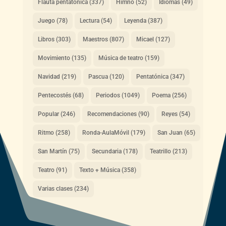
Flauta pentatónica
(337)
Himno
(52)
Idiomas
(49)
Juego
(78)
Lectura
(54)
Leyenda
(387)
Libros
(303)
Maestros
(807)
Micael
(127)
Movimiento
(135)
Música de teatro
(159)
Navidad
(219)
Pascua
(120)
Pentatónica
(347)
Pentecostés
(68)
Periodos
(1049)
Poema
(256)
Popular
(246)
Recomendaciones
(90)
Reyes
(54)
Ritmo
(258)
Ronda-AulaMóvil
(179)
San Juan
(65)
San Martín
(75)
Secundaria
(178)
Teatrillo
(213)
Teatro
(91)
Texto + Música
(358)
Varias clases
(234)