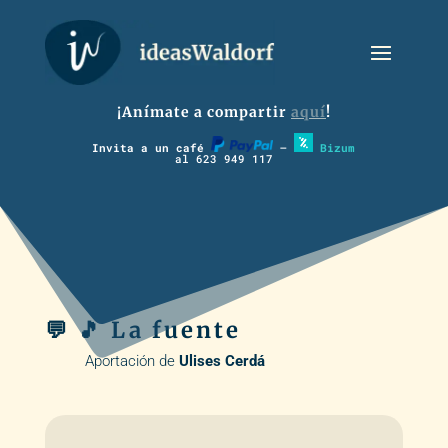
¡Anímate a compartir
aquí
!
Invita a un café
–
Bizum
al 623 949 117
💬 🎵 La fuente
Aportación de
Ulises Cerdá