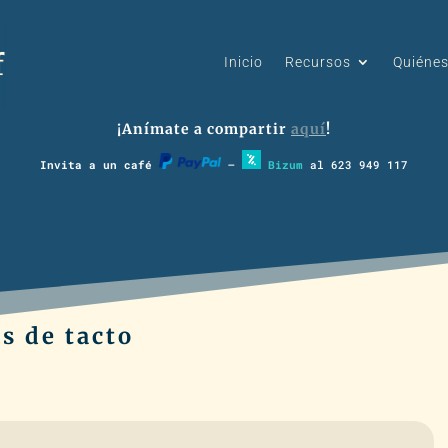
Inicio
Recursos
Quiéne
¡Anímate a compartir
aquí
!
Invita a un café
–
Bizum
al 623 949 117
s de tacto