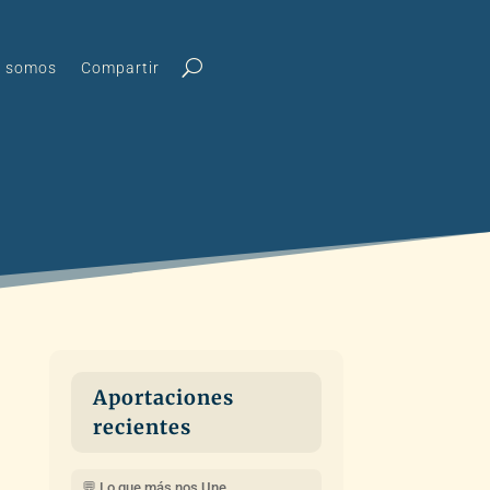
s somos
Compartir
Aportaciones
recientes
💬 Lo que más nos Une