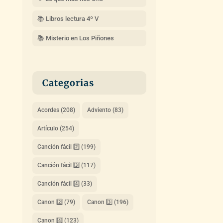
📚 Libros lectura 4º V
📚 Misterio en Los Piñones
Categorias
Acordes
(208)
Adviento
(83)
Artículo
(254)
Canción fácil 2️⃣
(199)
Canción fácil 3️⃣
(117)
Canción fácil 4️⃣
(33)
Canon 2️⃣
(79)
Canon 3️⃣
(196)
Canon 4️⃣
(123)