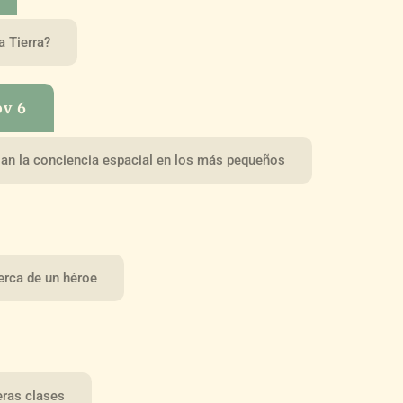
a Tierra?
ov 6
ulan la conciencia espacial en los más pequeños
rca de un héroe
eras clases