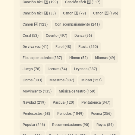
Canción fácil 2️⃣
(199)
Canción fácil 3️⃣
(117)
Canción fácil 4️⃣
(33)
Canon 2️⃣
(79)
Canon 3️⃣
(196)
Canon 4️⃣
(123)
Con acompañamiento
(241)
Coral
(53)
Cuento
(497)
Danza
(96)
De viva voz
(41)
Farol
(48)
Flauta
(550)
Flauta pentatónica
(337)
Himno
(52)
Idiomas
(49)
Juego
(78)
Lectura
(54)
Leyenda
(387)
Libros
(303)
Maestros
(807)
Micael
(127)
Movimiento
(135)
Música de teatro
(159)
Navidad
(219)
Pascua
(120)
Pentatónica
(347)
Pentecostés
(68)
Periodos
(1049)
Poema
(256)
Popular
(246)
Recomendaciones
(90)
Reyes
(54)