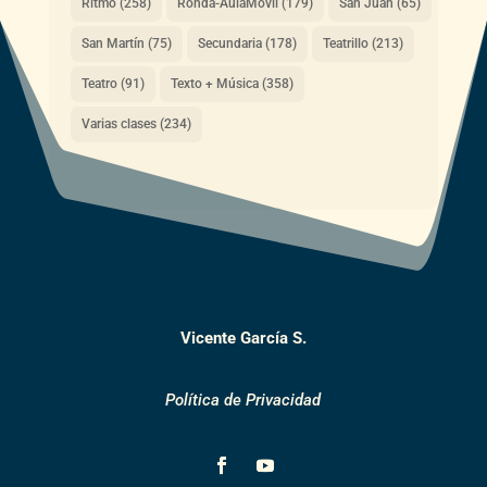
Ritmo
(258)
Ronda-AulaMóvil
(179)
San Juan
(65)
San Martín
(75)
Secundaria
(178)
Teatrillo
(213)
Teatro
(91)
Texto + Música
(358)
Varias clases
(234)
Vicente García S.
Política de Privacidad