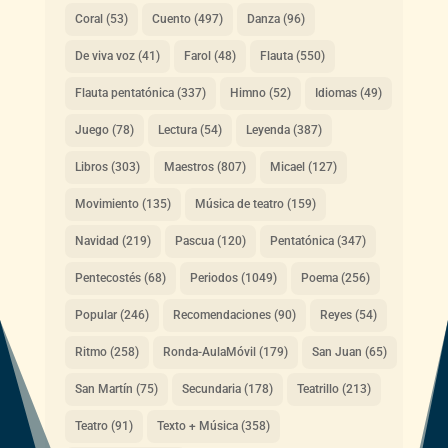
Coral
(53)
Cuento
(497)
Danza
(96)
De viva voz
(41)
Farol
(48)
Flauta
(550)
Flauta pentatónica
(337)
Himno
(52)
Idiomas
(49)
Juego
(78)
Lectura
(54)
Leyenda
(387)
Libros
(303)
Maestros
(807)
Micael
(127)
Movimiento
(135)
Música de teatro
(159)
Navidad
(219)
Pascua
(120)
Pentatónica
(347)
Pentecostés
(68)
Periodos
(1049)
Poema
(256)
Popular
(246)
Recomendaciones
(90)
Reyes
(54)
Ritmo
(258)
Ronda-AulaMóvil
(179)
San Juan
(65)
San Martín
(75)
Secundaria
(178)
Teatrillo
(213)
Teatro
(91)
Texto + Música
(358)