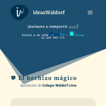
¡Anímate a compartir
aquí
!
Invita a un café
–
Bizum
al 623 949 117
💬 El hechizo mágico
Aportación de
Colegio Waldorf Lima