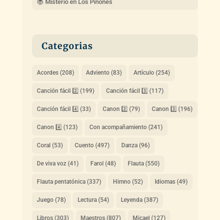
📚 Misterio en Los Piñones
Categorias
Acordes
(208)
Adviento
(83)
Artículo
(254)
Canción fácil 2️⃣
(199)
Canción fácil 3️⃣
(117)
Canción fácil 4️⃣
(33)
Canon 2️⃣
(79)
Canon 3️⃣
(196)
Canon 4️⃣
(123)
Con acompañamiento
(241)
Coral
(53)
Cuento
(497)
Danza
(96)
De viva voz
(41)
Farol
(48)
Flauta
(550)
Flauta pentatónica
(337)
Himno
(52)
Idiomas
(49)
Juego
(78)
Lectura
(54)
Leyenda
(387)
Libros
(303)
Maestros
(807)
Micael
(127)