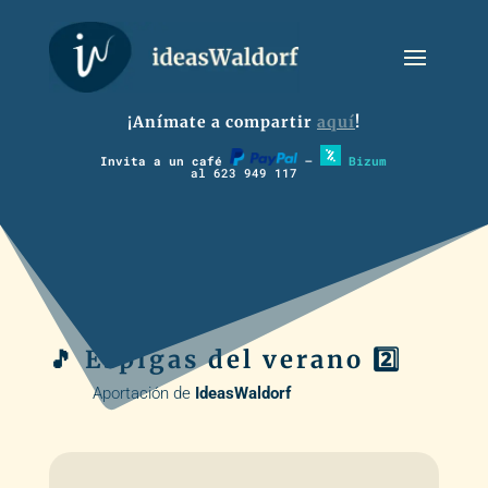
¡Anímate a compartir
aquí
!
Invita a un café
–
Bizum
al 623 949 117
🎵 Espigas del verano 2️⃣
Aportación de
IdeasWaldorf