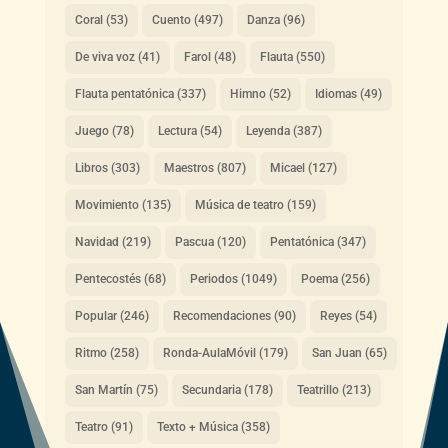
Coral
(53)
Cuento
(497)
Danza
(96)
De viva voz
(41)
Farol
(48)
Flauta
(550)
Flauta pentatónica
(337)
Himno
(52)
Idiomas
(49)
Juego
(78)
Lectura
(54)
Leyenda
(387)
Libros
(303)
Maestros
(807)
Micael
(127)
Movimiento
(135)
Música de teatro
(159)
Navidad
(219)
Pascua
(120)
Pentatónica
(347)
Pentecostés
(68)
Periodos
(1049)
Poema
(256)
Popular
(246)
Recomendaciones
(90)
Reyes
(54)
Ritmo
(258)
Ronda-AulaMóvil
(179)
San Juan
(65)
San Martín
(75)
Secundaria
(178)
Teatrillo
(213)
Teatro
(91)
Texto + Música
(358)