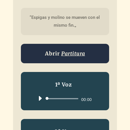
“Espigas y molino se mueven con el 
mismo fin.„
Abrir
Partitura
1ª Voz
Reproductor
00:00
de
audio