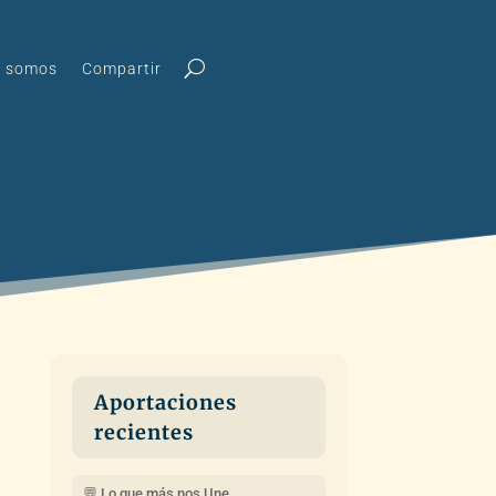
s somos
Compartir
Aportaciones
recientes
💬 Lo que más nos Une