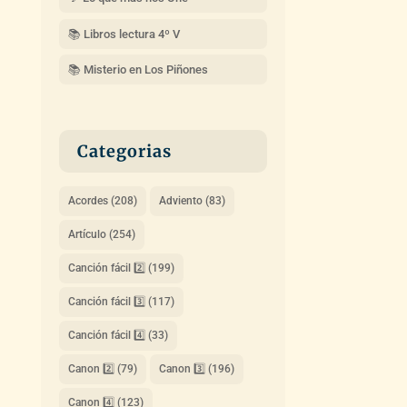
📚 Libros lectura 4º V
📚 Misterio en Los Piñones
Categorias
Acordes
(208)
Adviento
(83)
Artículo
(254)
Canción fácil 2️⃣
(199)
Canción fácil 3️⃣
(117)
Canción fácil 4️⃣
(33)
Canon 2️⃣
(79)
Canon 3️⃣
(196)
Canon 4️⃣
(123)