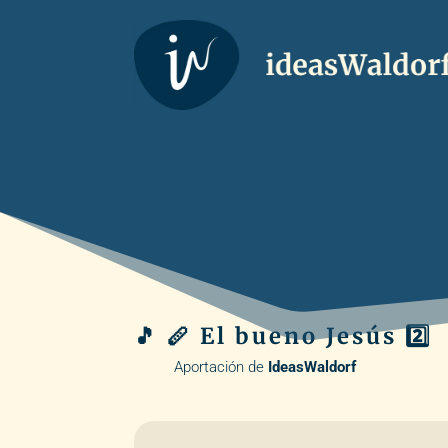
🎵 🪈 El bueno Jesús 2️⃣
Aportación de
IdeasWaldorf