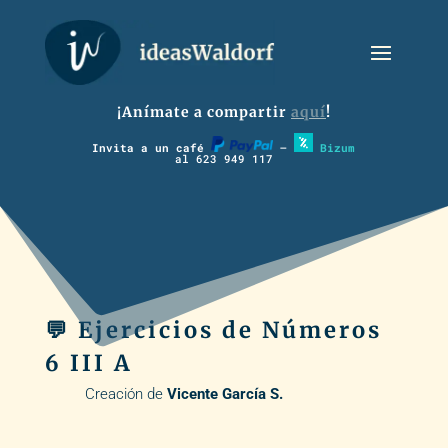
¡Anímate a compartir
aquí
!
Invita a un café
–
Bizum
al 623 949 117
💬 Ejercicios de Números
6 III A
Creación de
Vicente García S.