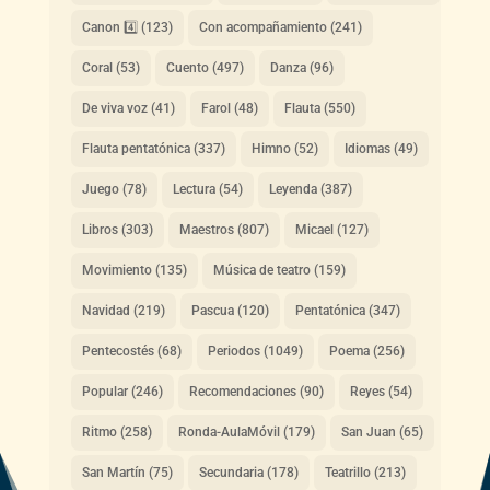
Canon 4️⃣
(123)
Con acompañamiento
(241)
Coral
(53)
Cuento
(497)
Danza
(96)
De viva voz
(41)
Farol
(48)
Flauta
(550)
Flauta pentatónica
(337)
Himno
(52)
Idiomas
(49)
Juego
(78)
Lectura
(54)
Leyenda
(387)
Libros
(303)
Maestros
(807)
Micael
(127)
Movimiento
(135)
Música de teatro
(159)
Navidad
(219)
Pascua
(120)
Pentatónica
(347)
Pentecostés
(68)
Periodos
(1049)
Poema
(256)
Popular
(246)
Recomendaciones
(90)
Reyes
(54)
Ritmo
(258)
Ronda-AulaMóvil
(179)
San Juan
(65)
San Martín
(75)
Secundaria
(178)
Teatrillo
(213)