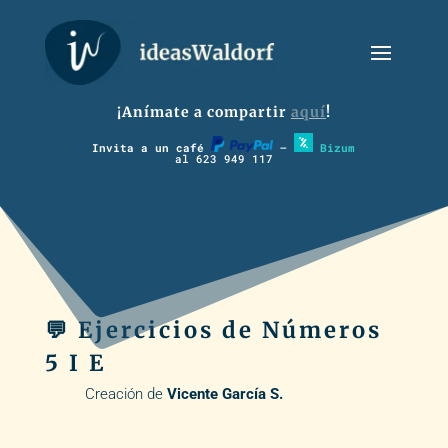
¡Anímate a compartir
aquí
!
Invita a un café
–
Bizum
al 623 949 117
💬 Ejercicios de Números
5 I E
Creación de
Vicente García S.