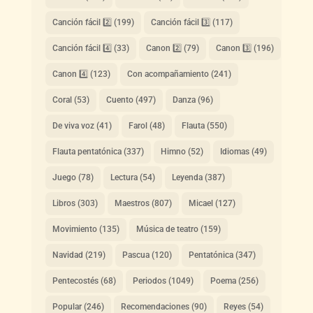
Canción fácil 2️⃣
(199)
Canción fácil 3️⃣
(117)
Canción fácil 4️⃣
(33)
Canon 2️⃣
(79)
Canon 3️⃣
(196)
Canon 4️⃣
(123)
Con acompañamiento
(241)
Coral
(53)
Cuento
(497)
Danza
(96)
De viva voz
(41)
Farol
(48)
Flauta
(550)
Flauta pentatónica
(337)
Himno
(52)
Idiomas
(49)
Juego
(78)
Lectura
(54)
Leyenda
(387)
Libros
(303)
Maestros
(807)
Micael
(127)
Movimiento
(135)
Música de teatro
(159)
Navidad
(219)
Pascua
(120)
Pentatónica
(347)
Pentecostés
(68)
Periodos
(1049)
Poema
(256)
Popular
(246)
Recomendaciones
(90)
Reyes
(54)