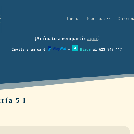
Inicio
Recursos
Quiéne
¡Anímate a compartir
aquí
!
Invita a un café
–
Bizum
al 623 949 117
ría 5 I