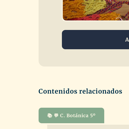
A
Contenidos relacionados
📚 💬 C. Botánica 5º