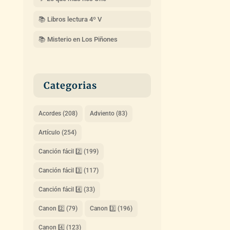
📚 Libros lectura 4º V
📚 Misterio en Los Piñones
Categorias
Acordes
(208)
Adviento
(83)
Artículo
(254)
Canción fácil 2️⃣
(199)
Canción fácil 3️⃣
(117)
Canción fácil 4️⃣
(33)
Canon 2️⃣
(79)
Canon 3️⃣
(196)
Canon 4️⃣
(123)