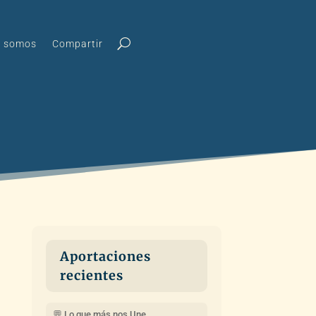
s somos
Compartir
Aportaciones
recientes
💬 Lo que más nos Une