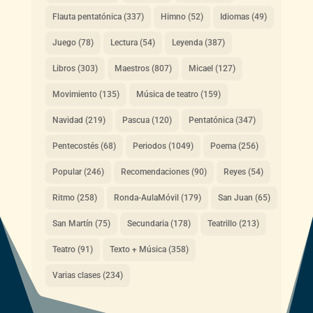
Flauta pentatónica
(337)
Himno
(52)
Idiomas
(49)
Juego
(78)
Lectura
(54)
Leyenda
(387)
Libros
(303)
Maestros
(807)
Micael
(127)
Movimiento
(135)
Música de teatro
(159)
Navidad
(219)
Pascua
(120)
Pentatónica
(347)
Pentecostés
(68)
Periodos
(1049)
Poema
(256)
Popular
(246)
Recomendaciones
(90)
Reyes
(54)
Ritmo
(258)
Ronda-AulaMóvil
(179)
San Juan
(65)
San Martín
(75)
Secundaria
(178)
Teatrillo
(213)
Teatro
(91)
Texto + Música
(358)
Varias clases
(234)