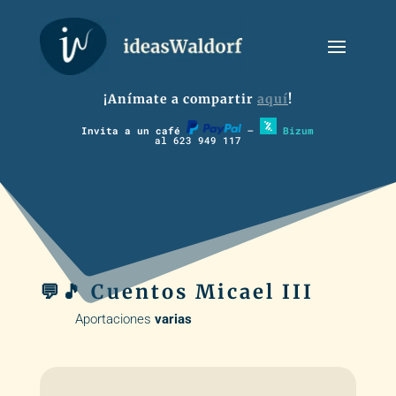
¡Anímate a compartir
aquí
!
Invita a un café
–
Bizum
al 623 949 117
💬🎵 Cuentos Micael III
Aportaciones
v
arias