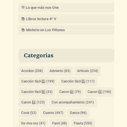
💬 Lo que más nos Une
📚 Libros lectura 4º V
📚 Misterio en Los Piñones
Categorias
Acordes
(208)
Adviento
(83)
Artículo
(254)
Canción fácil 2️⃣
(199)
Canción fácil 3️⃣
(117)
Canción fácil 4️⃣
(33)
Canon 2️⃣
(79)
Canon 3️⃣
(196)
Canon 4️⃣
(123)
Con acompañamiento
(241)
Coral
(53)
Cuento
(497)
Danza
(96)
De viva voz
(41)
Farol
(48)
Flauta
(550)