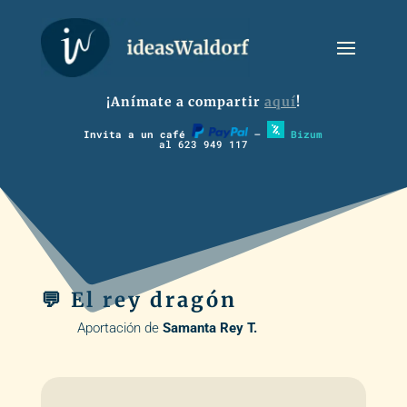
¡Anímate a compartir
aquí
!
Invita a un café
–
Bizum
al 623 949 117
💬 El rey dragón
Aportación de
Samanta Rey T.