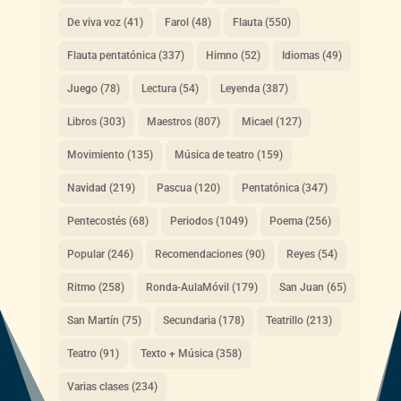
De viva voz
(41)
Farol
(48)
Flauta
(550)
Flauta pentatónica
(337)
Himno
(52)
Idiomas
(49)
Juego
(78)
Lectura
(54)
Leyenda
(387)
Libros
(303)
Maestros
(807)
Micael
(127)
Movimiento
(135)
Música de teatro
(159)
Navidad
(219)
Pascua
(120)
Pentatónica
(347)
Pentecostés
(68)
Periodos
(1049)
Poema
(256)
Popular
(246)
Recomendaciones
(90)
Reyes
(54)
Ritmo
(258)
Ronda-AulaMóvil
(179)
San Juan
(65)
San Martín
(75)
Secundaria
(178)
Teatrillo
(213)
Teatro
(91)
Texto + Música
(358)
Varias clases
(234)